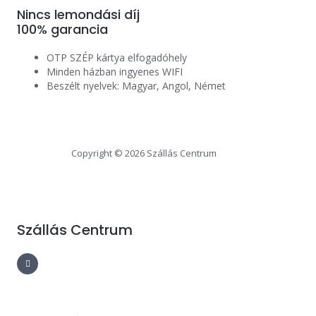
Nincs lemondási díj
100% garancia
OTP SZÉP kártya elfogadóhely
Minden házban ingyenes WIFI
Beszélt nyelvek: Magyar, Angol, Német
Copyright © 2026 Szállás Centrum
Szállás Centrum
F
a
c
e
b
o
o
k