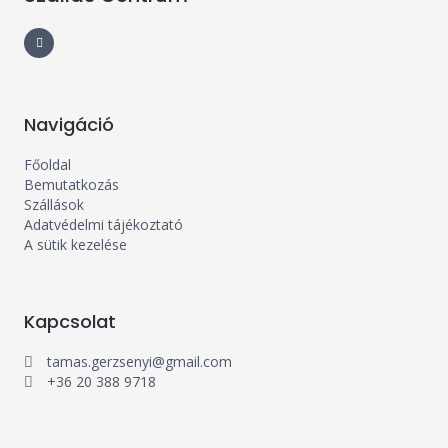
F
a
c
e
b
o
o
k
-
Navigáció
f
Főoldal
Bemutatkozás
Szállások
Adatvédelmi tájékoztató
A sütik kezelése
Kapcsolat
tamas.gerzsenyi@gmail.com
+36 20 388 9718