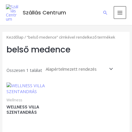
Skip
MAI
to
Szállás Centrum
Search
content
MEN
Kezdőlap
/ “belső medence” címkével rendelkező termékek
belső medence
Összesen 1 találat
Wellness
WELLNESS VILLA
SZENTANDRÁS